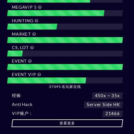
MEGAVIP 5
HUNTING
MARKET
CS, LOT
EVENT
EVENT VIP
37095 名玩家在线
经验
450x ~ 35x
Anti Hack
Server Side HK
VIP账户：
21466
查看更多