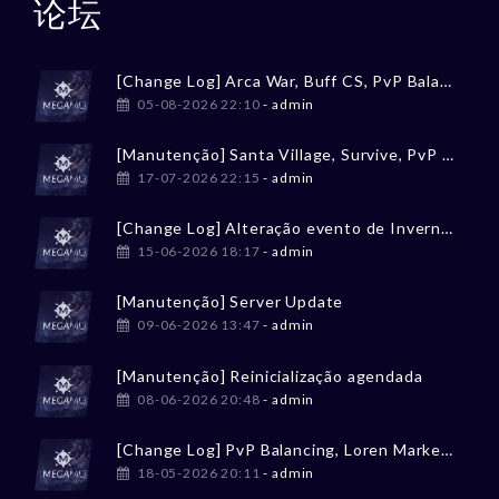
论坛
[Change Log] Arca War, Buff CS, PvP Balancing
05-08-2026 22:10
- admin
[Manutenção] Santa Village, Survive, PvP Balancing
17-07-2026 22:15
- admin
[Change Log] Alteração evento de Inverno / Winter event change
15-06-2026 18:17
- admin
[Manutenção] Server Update
09-06-2026 13:47
- admin
[Manutenção] Reinicialização agendada
08-06-2026 20:48
- admin
[Change Log] PvP Balancing, Loren Market, Tesouro Perdido
18-05-2026 20:11
- admin