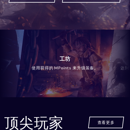
工坊
备。
使用获得的 MPoints 来升级装备。
达到
顶尖玩家
查看更多