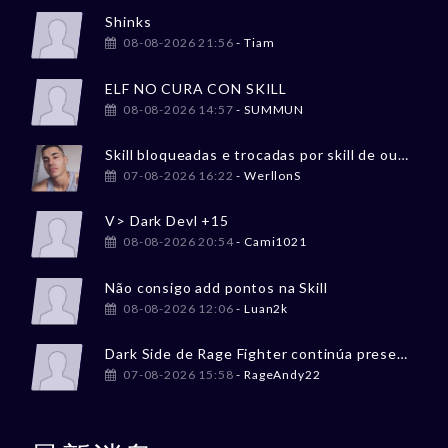
Shinks
08-08-2026 21:56
- Tiam
ELF NO CURA CON SKILL
08-08-2026 14:57
- SUMMUN
Skill bloqueadas e trocadas por skill de outro char
07-08-2026 16:22
- WerllonS
V> Dark Devl +15
08-08-2026 20:54
- Cami1021
Não consigo add pontos na Skill
08-08-2026 12:06
- Luan2k
Dark Side de Rage Fighter continúa presentando problemas graves en PvP
07-08-2026 15:58
- RageAndy22