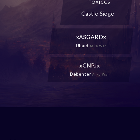
TOXICCS
Castle Siege
xASGARDx
Ubaid
Arka War
xCNPJx
Debenter
Arka War