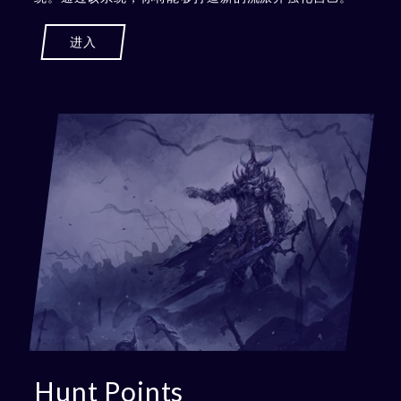
进入
Hunt Points