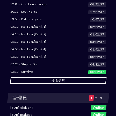
08:52:36
12:00 - Chickens Escape
17:27:36
20:35 - Lost Horse
0:47:36
03:55 - Battle Royale
02:22:36
05:30 - Ice Tem.[Rank 1]
01:02:36
04:10 - Ice Tem.[Rank 2]
03:02:36
06:10 - Ice Tem.[Rank 3]
01:42:36
04:50 - Ice Tem.[Rank 4]
00:22:36
03:30 - Ice Tem.[Rank 5]
04:12:36
07:20 - Stop or Die
00:02:36
03:10 - Survive
接收提醒
管理员
1
2
3
Online
[SUB] elpizer4
Online
[SUB] makebt