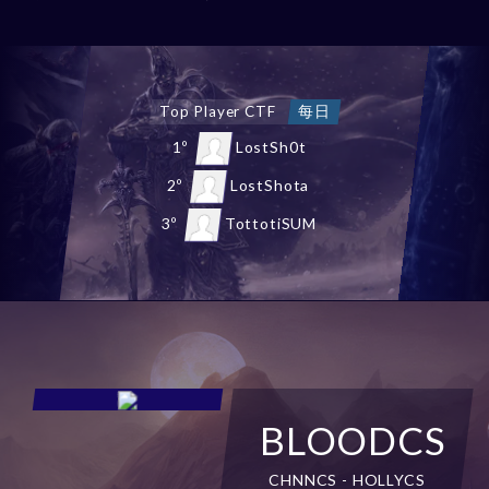
Top Chaos Castle
每日
1º
NewStars
2º
StHeaven
3º
Gueds
BLOODCS
CHNNCS - HOLLYCS