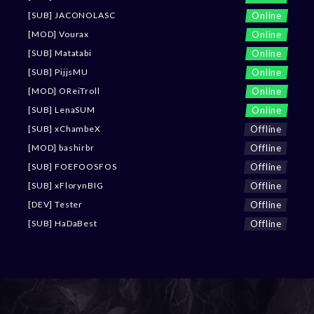
Online
[SUB] JACONOLASC
Online
[MOD] Vourax
Online
[SUB] Matatabi
Online
[SUB] PijjsMU
Online
[MOD] OReiTroll
Online
[SUB] LenaSUM
Offline
[SUB] xChambeX
Offline
[MOD] bashirbr
Offline
[SUB] FOEFOOSFOS
Offline
[SUB] xFlorynBIG
Offline
[DEV] Tester
Offline
[SUB] HaDaBest