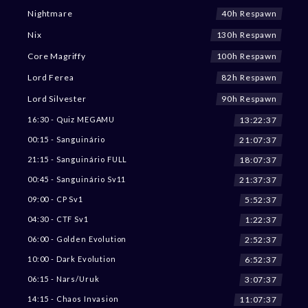
40h Respawn
Nightmare
130h Respawn
Nix
100h Respawn
Core Magriffy
82h Respawn
Lord Ferea
90h Respawn
Lord Silvester
13:22:36
16:30 - Quiz MEGAMU
21:07:36
00:15 - Sanguinário
18:07:36
21:15 - Sanguinário FULL
21:37:36
00:45 - Sanguinário Sv11
5:52:36
09:00 - CP Sv1
1:22:36
04:30 - CTF Sv1
2:52:36
06:00 - Golden Evolution
6:52:36
10:00 - Dark Evolution
3:07:36
06:15 - Nars/Uruk
11:07:36
14:15 - Chaos Invasion