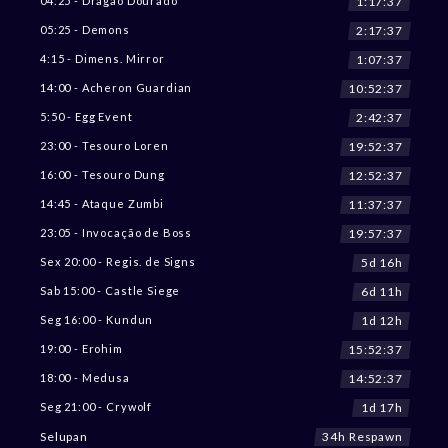
1:17:36
04:25 - Dragão Dourado
2:17:36
05:25 - Demons
1:07:36
4:15 - Dimens. Mirror
10:52:36
14:00 - Acheron Guardian
2:42:36
5:50 - Egg Event
19:52:36
23:00 - Tesouro Loren
12:52:36
16:00 - Tesouro Dung
11:37:36
14:45 - Ataque Zumbi
19:57:36
23:05 - Invocação de Boss
5d 16h
Sex 20:00 - Regis. de Signs
6d 11h
Sab 15:00 - Castle Siege
1d 12h
Seg 16:00 - Kundun
15:52:36
19:00 - Erohim
14:52:36
18:00 - Medusa
1d 17h
Seg 21:00 - Crywolf
34h Respawn
Selupan