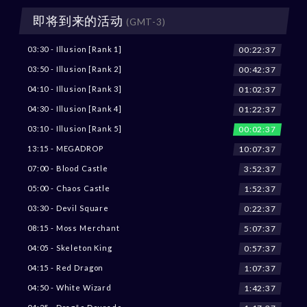
即将到来的活动
(GMT-3)
00:22:36
03:30 - Illusion [Rank 1]
00:42:36
03:50 - Illusion [Rank 2]
01:02:36
04:10 - Illusion [Rank 3]
01:22:36
04:30 - Illusion [Rank 4]
00:02:36
03:10 - Illusion [Rank 5]
10:07:36
13:15 - MEGADROP
3:52:36
07:00 - Blood Castle
1:52:36
05:00 - Chaos Castle
0:22:36
03:30 - Devil Square
5:07:36
08:15 - Moss Merchant
0:57:36
04:05 - Skeleton King
1:07:36
04:15 - Red Dragon
1:42:36
04:50 - White Wizard